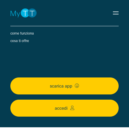
come funziona
cosa ti offre
scarica app
Benessere e salute
accedi