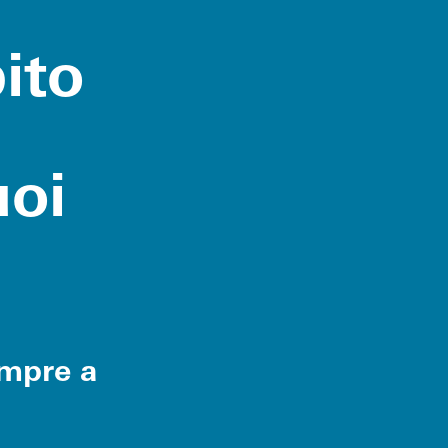
ito
uoi
mpre a
.