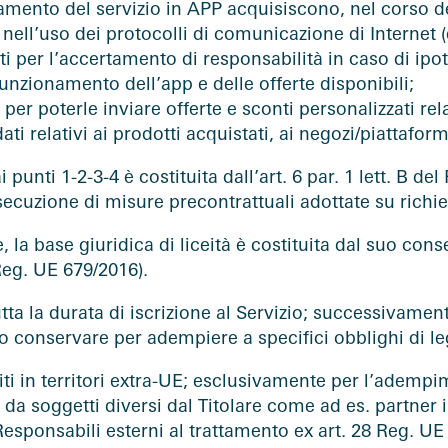
mento del servizio in APP acquisiscono, nel corso del
nell’uso dei protocolli di comunicazione di Internet (es
i per l’accertamento di responsabilità in caso di ipote
 funzionamento dell’app e delle offerte disponibili;
r poterle inviare offerte e sconti personalizzati relat
 dati relativi ai prodotti acquistati, ai negozi/piattafo
i punti 1-2-3-4 è costituita dall’art. 6 par. 1 lett. B
esecuzione di misure precontrattuali adottate su richie
e, la base giuridica di liceità è costituita dal suo con
l Reg. UE 679/2016).
utta la durata di iscrizione al Servizio; successivame
o conservare per adempiere a specifici obblighi di le
ti in territori extra-UE; esclusivamente per l’adempime
 da soggetti diversi dal Titolare come ad es. partner
Responsabili esterni al trattamento ex art. 28 Reg. UE