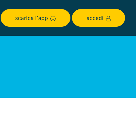
scarica l’app
accedi