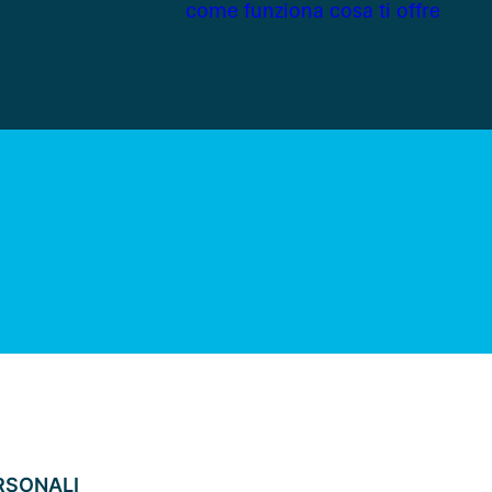
come funziona
cosa ti offre
RSONALI