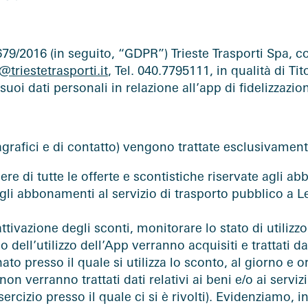
679/2016 (in seguito, “GDPR”) Trieste Trasporti Spa, c
@triestetrasporti.it
, Tel. 040.7795111, in qualità di Ti
uoi dati personali in relazione all’app di fidelizzazi
agrafici e di contatto) vengono trattate esclusivament
ere di tutte le offerte e scontistiche riservate agli abb
degli abbonamenti al servizio di trasporto pubblico a L
attivazione degli sconti, monitorare lo stato di utiliz
dell’utilizzo dell’App verranno acquisiti e trattati dati
to presso il quale si utilizza lo sconto, al giorno e or
n verranno trattati dati relativi ai beni e/o ai serviz
sercizio presso il quale ci si è rivolti). Evidenziamo, i